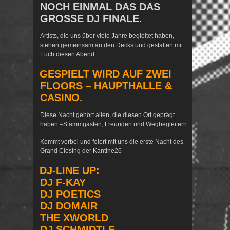
NOCH EINMAL DAS DAS
GROSSE DJ FINALE.
Artists, die uns über viele Jahre begleitet haben,
stehen gemeinsam an den Decks und gestalten mit
Euch diesen Abend.
GESPIELT WIRD AUF ZWEI
FLOORS –
HAUPTHALLE &
CASINO
.
Diese Nacht gehört allen, die diesen Ort geprägt
haben –Stammgästen, Freunden und Wegbegleitern.
Kommt vorbei und feiert mit uns die erste Nacht des
Grand Closing der Kantine26
DJ-LINE UP:
DJ F-KAY
DJ POETICS
DJ DOMAIR
THE XWORLD
DJ SCHMIDTLE